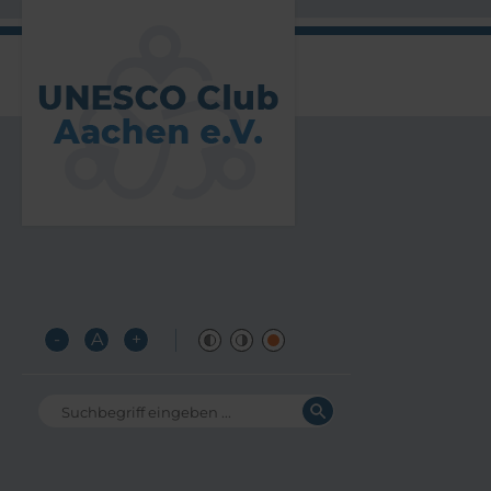
-
A
+